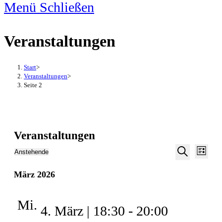
Menü
Schließen
Veranstaltungen
Start
>
Veranstaltungen
>
Seite 2
Veranstaltungen
Veran
Veranstalt
Anstehende
Liste
Ansic
Suche
Suche
Datum
Navig
März 2026
und
wählen.
Ansichten,
Mi.
Navigation
4. März | 18:30
-
20:00