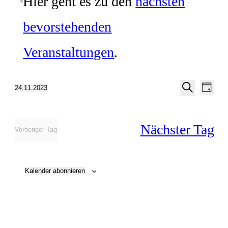
Hier geht es zu den
nächsten
Hinweis
bevorstehenden
Veranstaltungen
.
Veran
Veranstalt
24.11.2023
Tag
Ansic
Suche
Suche
Datum
Navig
und
Nächster Tag
wählen.
Ansichten,
Vorheriger Tag
Navigation
Kalender abonnieren