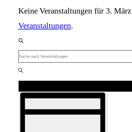
Keine Veranstaltungen für 3. März
Veranstaltungen
.
Veranstaltungen
Suche
Suche
und
Bitte
Ansichten,
Schlüsselwort
Navigation
eingeben.
Veranstaltung
Suche
Ansichten-
Navigation
nach
Veranstaltungen