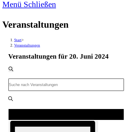
Menü
Schließen
Veranstaltungen
Start
>
Veranstaltungen
Veranstaltungen für 20. Juni 2024
Veranstaltungen
Suche
Suche
und
Bitte
Ansichten,
Schlüsselwort
Navigation
eingeben.
Veranstaltungen suchen
Veranstaltung
Suche
Ansichten-