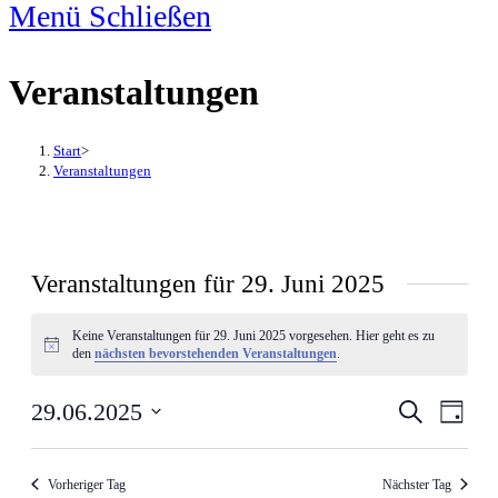
Menü
Schließen
Veranstaltungen
Start
>
Veranstaltungen
Veranstaltungen für 29. Juni 2025
Keine Veranstaltungen für 29. Juni 2025 vorgesehen. Hier geht es zu
Hinweis
den
nächsten bevorstehenden Veranstaltungen
.
Veran
29.06.2025
Veranstalt
Suche
Tag
Ansic
Suche
Datum
Navig
und
Vorheriger Tag
Nächster Tag