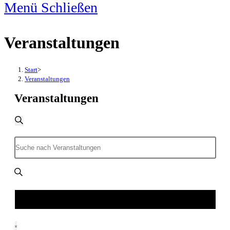
Menü
Schließen
Veranstaltungen
Start
>
Veranstaltungen
Veranstaltungen
Veranstaltungen
Suche
Suche
und
Bitte
Ansichten,
Schlüsselwort
Navigation
eingeben.
Veranstaltungen suchen
Veranstaltung
Suche
Ansichten-