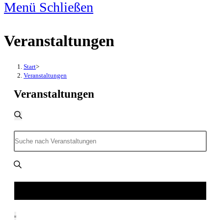
Menü
Schließen
Veranstaltungen
Start
>
Veranstaltungen
Veranstaltungen
Veranstaltungen
Suche
Suche
und
Bitte
Ansichten,
Schlüsselwort
Navigation
eingeben.
Veranstaltungen suchen
Veranstaltung
Suche
Ansichten-