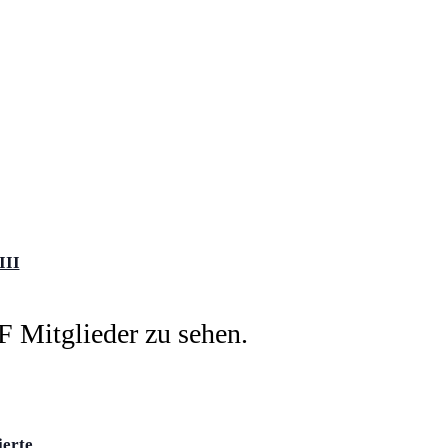
III
ierte