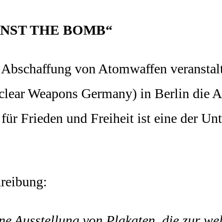
AINST THE BOMB“
ur Abschaffung von Atomwaffen veranstal
Nuclear Weapons Germany) in Berlin d
ür Frieden und Freiheit ist eine der Unt
hreibung:
usstellung von Plakaten, die zur welt