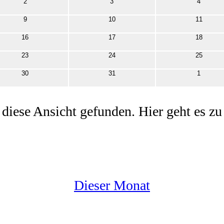
0
0
0
2
3
4
Veranstaltungen
Veranstaltungen
Veransta
0
0
0
9
10
11
Veranstaltungen
Veranstaltungen
Veranstal
0
0
0
16
17
18
Veranstaltungen
Veranstaltungen
Veranstal
0
0
0
23
24
25
Veranstaltungen
Veranstaltungen
Veranstal
0
0
0
30
31
1
Veranstaltungen
Veranstaltungen
Veransta
 diese Ansicht gefunden. Hier geht es z
Dieser Monat