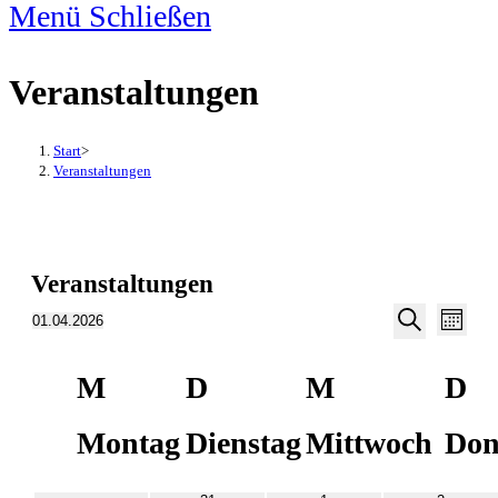
Menü
Schließen
Veranstaltungen
Start
>
Veranstaltungen
Veranstaltungen
Veran
Veranstalt
01.04.2026
Monat
Ansic
Suche
Suche
Datum
Navig
Kalender
und
M
D
M
D
von
wählen.
Ansichten,
Veranstaltungen
Montag
Dienstag
Mittwoch
Don
Navigation